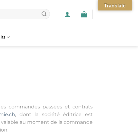
Translate
its
s les commandes passées et contrats
mie.ch
, dont la société éditrice est
CGV valable au moment de la commande
ion.