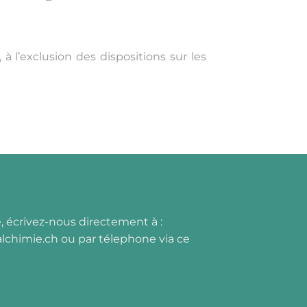
 à l’exclusion des dispositions sur les
, écrivez-nous directement à :
lchimie.ch
ou par
t
élephone via ce