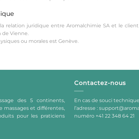
dique
la relation juridique entre Aromalchimie SA et le client,
n de Vienne.
physiques ou morales est Genève.
Contactez-nous
ssage des 5 continents,
En cas de souci technique
e massages et différentes,
l’adresse :
support@aroma
duits pour les praticiens
numéro +41 22 348 64 21