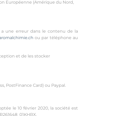
’Union Européenne (Amérique du Nord,
y a une erreur dans le contenu de la
romalchimie.ch
ou par téléphone au
eption et de les stocker
ss, PostFinance Card) ou Paypal.
ée le 10 février 2020, la société est
o FR261648_01KHRX.