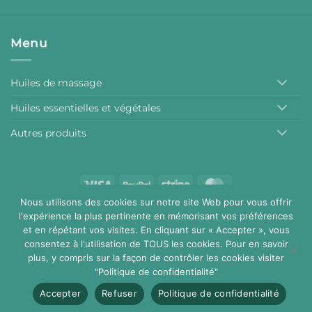
Menu
Huiles de massage
Huiles essentielles et végétales
Autres produits
Visa
PayPal
Stripe
MasterCard
Nous utilisons des cookies sur notre site Web pour vous offrir
Conditions générales de vente
Mentions légales
l'expérience la plus pertinente en mémorisant vos préférences
Copyright 2026 ©
Aromalchimie
et en répétant vos visites. En cliquant sur « Accepter », vous
consentez à l'utilisation de TOUS les cookies. Pour en savoir
plus, y compris sur la façon de contrôler les cookies visiter
"Politique de confidentialité"
Accepter
Refuser
Politique de confidentialité