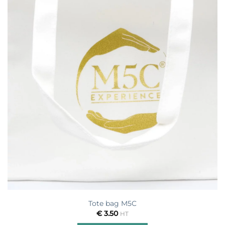
Tote bag M5C
€
3.50
HT