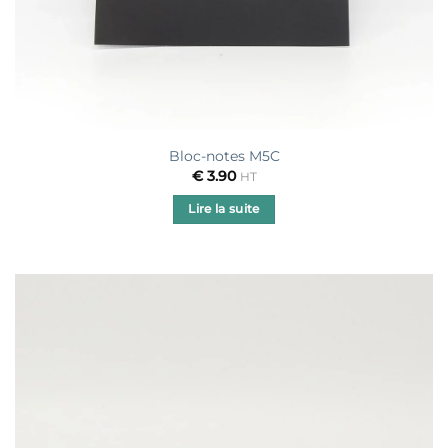
Bloc-notes M5C
€
3.90
HT
Lire la suite