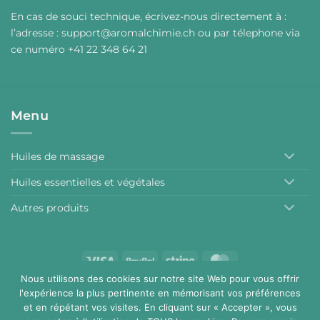
En cas de souci technique, écrivez-nous directement à :
l’adresse :
support@aromalchimie.ch
ou par
t
élephone via
ce numéro +41 22 348 64 21
Menu
Huiles de massage
Huiles essentielles et végétales
Autres produits
Visa
PayPal
Stripe
MasterCard
Nous utilisons des cookies sur notre site Web pour vous offrir
Conditions générales de vente
Mentions légales
l'expérience la plus pertinente en mémorisant vos préférences
Copyright 2026 ©
Aromalchimie
et en répétant vos visites. En cliquant sur « Accepter », vous