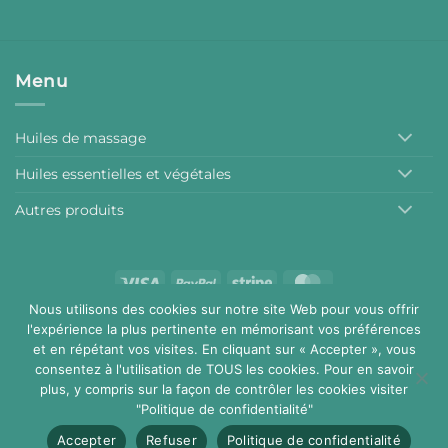
Menu
Huiles de massage
Huiles essentielles et végétales
Autres produits
Visa
PayPal
Stripe
MasterCard
Nous utilisons des cookies sur notre site Web pour vous offrir
Conditions générales de vente
Mentions légales
l'expérience la plus pertinente en mémorisant vos préférences
Copyright 2026 ©
Aromalchimie
et en répétant vos visites. En cliquant sur « Accepter », vous
consentez à l'utilisation de TOUS les cookies. Pour en savoir
plus, y compris sur la façon de contrôler les cookies visiter
"Politique de confidentialité"
Accepter
Refuser
Politique de confidentialité