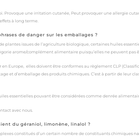
. Provoque une irritation cutanée, Peut provoquer une allergie cutan
ffets à long terme.
phrases de danger sur les emballages ?
de plantes issues de l’agriculture biologique, certaines huiles esse
atégorie arome/complément alimentaire puisqu’elles ne peuvent pas ê
ur en Europe, elles doivent être conformes au règlement CLP (Classifi
tage et d’emballage des produits chimiques. C’est à partir de leur cla
uiles essentielles pouvant être considérées comme denrée alimenta
ontact avec nous.
tient du géraniol, limonène, linalol ?
mplexes constitués d’un certain nombre de constituants chimiques na