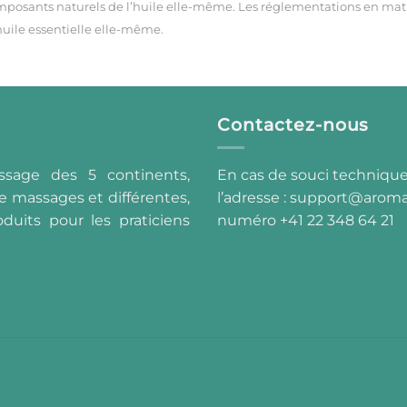
omposants naturels de l’huile elle-même.
Les réglementations en mati
huile essentielle elle-même.
Contactez-nous
ssage des 5 continents,
En cas de souci technique
e massages et différentes,
l’adresse :
support@aroma
duits pour les praticiens
numéro +41 22 348 64 21