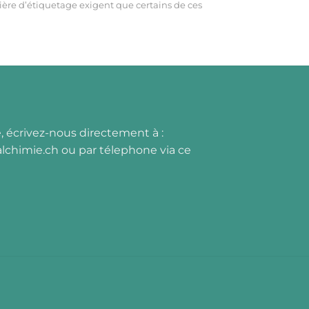
ère d’étiquetage exigent que certains de ces
, écrivez-nous directement à :
lchimie.ch
ou par
t
élephone via ce