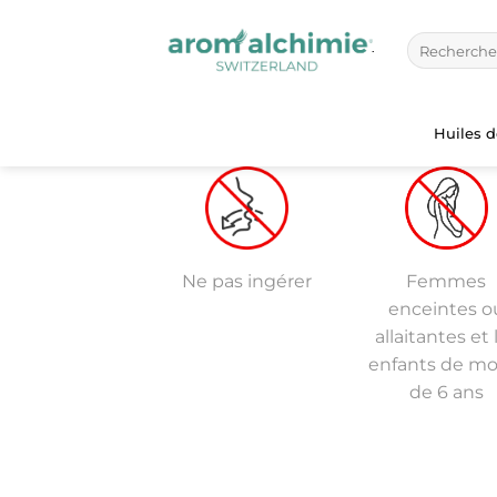
Passer
au
Recherche
pour :
contenu
Huiles 
Ne pas ingérer
Femmes
enceintes o
allaitantes et 
enfants de mo
de 6 ans