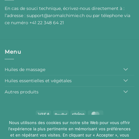
En cas de souci technique, écrivez-nous directement à :
l’adresse :
support@aromalchimie.ch
ou par
t
élephone via
ce numéro +41 22 348 64 21
Menu
Huiles de massage
Huiles essentielles et végétales
Autres produits
Visa
PayPal
Stripe
MasterCard
Nous utilisons des cookies sur notre site Web pour vous offrir
Conditions générales de vente
Mentions légales
l'expérience la plus pertinente en mémorisant vos préférences
Copyright 2026 ©
Aromalchimie
et en répétant vos visites. En cliquant sur « Accepter », vous