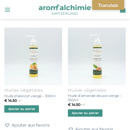
Passer
Translate
au
contenu
Huiles végétales
Huiles végétales
Huile d’amande douce vierge –
Huile d’abricot vierge – 100ml
100ml
€
14.50
HT
€
14.50
HT
Ajouter au panier
Ajouter au panier
Ajouter aux favoris
Ajouter aux favoris