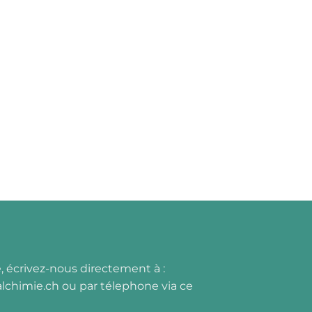
, écrivez-nous directement à :
lchimie.ch
ou par
t
élephone via ce