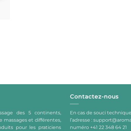
Contactez-nous
ssage des 5 continents,
En cas de souci technique
e massages et différentes,
l’adresse :
support@aroma
duits pour les praticiens
numéro +41 22 348 64 21