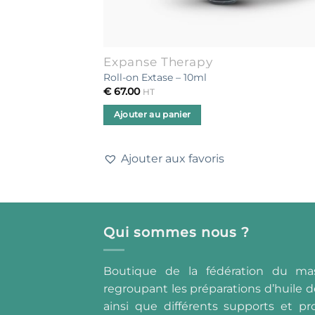
Expanse Therapy
Roll-on Extase – 10ml
€
67.00
HT
Ajouter au panier
Ajouter aux favoris
Qui sommes nous ?
Boutique de la fédération du ma
regroupant les préparations d’huile d
ainsi que différents supports et pro