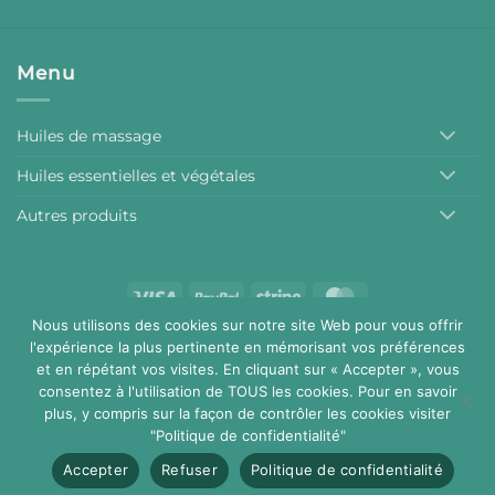
Menu
Huiles de massage
Huiles essentielles et végétales
Autres produits
Visa
PayPal
Stripe
MasterCard
Nous utilisons des cookies sur notre site Web pour vous offrir
Conditions générales de vente
Mentions légales
l'expérience la plus pertinente en mémorisant vos préférences
Copyright 2026 ©
Aromalchimie
et en répétant vos visites. En cliquant sur « Accepter », vous
consentez à l'utilisation de TOUS les cookies. Pour en savoir
plus, y compris sur la façon de contrôler les cookies visiter
"Politique de confidentialité"
Accepter
Refuser
Politique de confidentialité