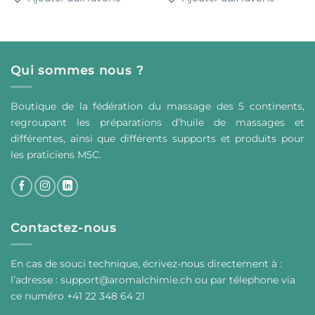
a
a
plusieurs
plusieurs
variations.
variations.
Les
Les
options
options
peuvent
peuvent
Qui sommes nous ?
être
être
choisies
choisies
Boutique de la fédération du massage des 5 continents,
sur
sur
la
la
regroupant les préparations d’huile de massages et
page
page
différentes, ainsi que différents supports et produits pour
du
du
les praticiens M5C.
produit
produit
Contactez-nous
En cas de souci technique, écrivez-nous directement à :
l’adresse :
support@aromalchimie.ch
ou par
t
élephone via
ce numéro +41 22 348 64 21