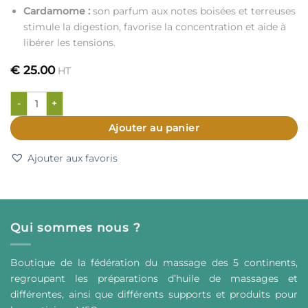
Cardamome :
son parfum aux notes boisées et terreuses
stimule la digestion, favorise la concentration et aide à
libérer les tensions.
€
25.00
HT
quantité de Chakra de la Gorge • Vishuddha
Ajouter au panier
Ajouter aux favoris
Qui sommes nous ?
Boutique de la fédération du massage des 5 continents,
regroupant les préparations d’huile de massages et
différentes, ainsi que différents supports et produits pour